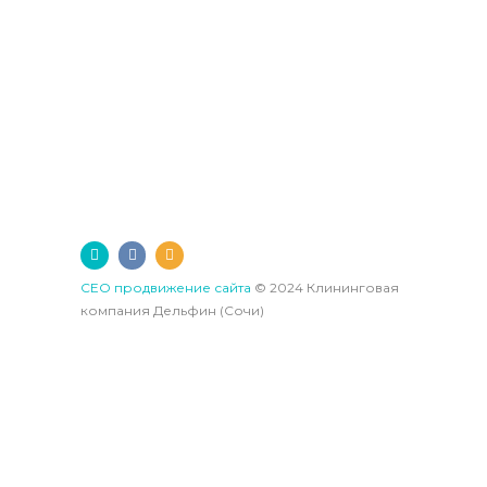
является надежным бизнес-партнером
для любой компании. Мы гарантируем
высокое качество оказания услуг и
минимальные ресурсные расходы.
СЕО продвижение сайта
© 2024 Клининговая
компания Дельфин (Сочи)