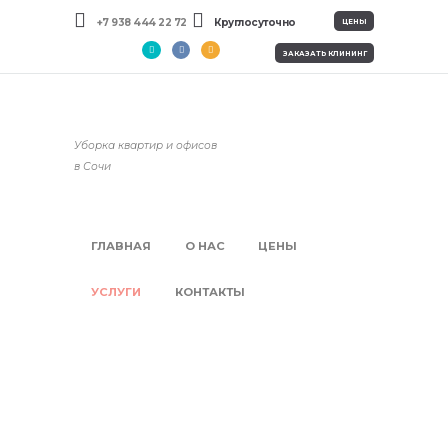
+7 938 444 22 72
Круглосуточно
ЦЕНЫ
ЗАКАЗАТЬ КЛИНИНГ
Уборка квартир и офисов
в Сочи
ГЛАВНАЯ
О НАС
ЦЕНЫ
УСЛУГИ
КОНТАКТЫ
Химчистка ковров,
мебели в Сочи